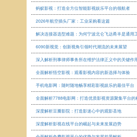
蚂蚁影视：打造全方位智能影视娱乐平台的领航者
2026年航空插头厂家：工业采购看这篇
解决连接器选型难题：为何宁波北仑飞达甬丰是通用
6090新视觉：创新视角引领时代潮流的未来展望
深入解析刑事律师事务所在维护法律正义中的关键作
全面解析悟空影视：观看影视内容的新选择与体验
手机电影网：随时随地畅享精彩影视娱乐的最佳平台
全面解析7788电影网：打造优质影视资源聚集平台的
深度解析豆瓣影院：打造影迷心中的观影圣地
深度解析影视在线平台的崛起与未来发展趋势
全面解析免费影视平台的优势与发展前景解析