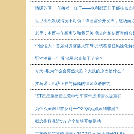
情暖苏区 一任接着一任干——水利部五任干部挂点支
世卫组织发现情况不对劲！谭德塞公开发声，这场面
老里：本西去年想离队和我无关 我真的相信西帝组合
中国恒大：首席财务官潘大荣辞职 钱程接任风险化解
野性消费一年后 鸿星尔克都干了啥？
今天a股为什么会突然大跌？大跌的原因是什么？
罗马诺：巴萨正在与德佩的律师商谈解约
*ST星星重整后主营电动车两年虚增营收被重罚
为什么全网都在反对一个20岁姑娘嫁到非洲？
概念指数涨近5% 这个板块开始躁动
京东物流第三季度营收357.7亿元 同比增长38.9%