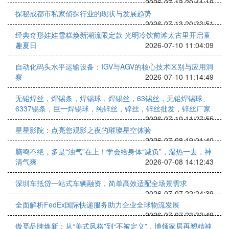
2026-07-13 20:41:19
探秘成都市私家侦探行业的现状与发展趋势
2026-07-13 20:33:51
经典奇形娃娃雪糕焕新潮流限定款 光明冷饮前滩太古里开启童
趣夏日
2026-07-10 11:04:09
自动化码头水平运输设备：IGV与AGV的核心技术区别与应用洞
察
2026-07-10 11:14:49
无铅焊丝，焊锡条，焊锡球，焊锡丝，63锡丝，无铅焊锡球、
6337锡条，巨一焊锡球，纯锌丝，锌丝，锌丝批发，锌丝厂家
2026-07-10 11:27:55
星星影院：点亮您观影之夜的璀璨星空体验
2026-07-08 19:01:40
脑鸣不绝，多是“浊气”在上！学会给身体“减负”，湿热一去，神
清气爽
2026-07-08 14:12:43
深圳车抵贷一站式车辆融资，简单高效适配全场景需求
2026-07-07 22:24:39
全面解析FedEx国际快递服务助力企业全球物流发展
2026-07-07 23:33:49
傲觅品牌焕新：从“美式风格”到“不被定义”，博领家居再塑精神