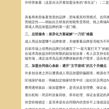
许经营备案（这是合法开展加盟业务的“准生证”）；二是
具备商务部备案资质的品牌，意味着其经营模式、合同
营稳定性——例如自主研发的智能售货系统、线上商城A
谱成人用品加盟品牌的第一道门槛。
二、总部服务：差异化方案破解“一刀切”难题
成人用品加盟哪个品牌靠谱，关键要看品牌是否能为不同
目前市场上优秀的品牌已经摒弃了“一套方案打天下”的
合追求高收益但时间有限的副业创业者；有人店支持全
端市场，满足追求高品质消费体验的客户需求，适合有
三、加盟合同核心条款：避开“文字游戏”的五个关键点
许多创业者之所以遭遇成人用品加盟防骗困境，根源在于
区域保护条款：明确划定独家经营半径（如社区店周边5
费用透明条款：除加盟费外，是否涉及管理费、保证金
退出机制：闭店时设备回收、库存处理、保证金退还的
供货价格锁定：是否承诺在合同期内供货价不上涨或设