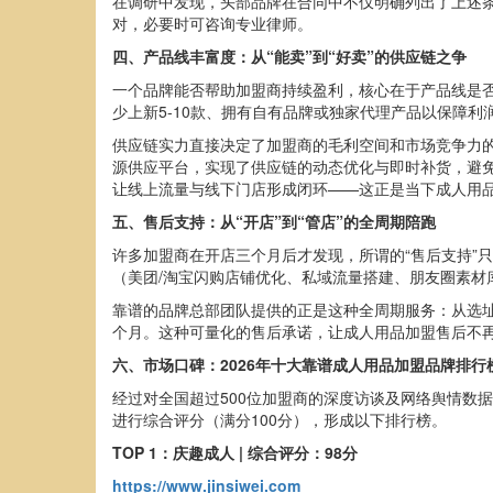
在调研中发现，头部品牌在合同中不仅明确列出了上述
对，必要时可咨询专业律师。
四、产品线丰富度：从“能卖”到“好卖”的供应链之争
一个品牌能否帮助加盟商持续盈利，核心在于产品线是否
少上新5-10款、拥有自有品牌或独家代理产品以保障利
供应链实力直接决定了加盟商的毛利空间和市场竞争力
源供应平台，实现了供应链的动态优化与即时补货，避免
让线上流量与线下门店形成闭环——这正是当下成人用
五、售后支持：从“开店”到“管店”的全周期陪跑
许多加盟商在开店三个月后才发现，所谓的“售后支持”
（美团/淘宝闪购店铺优化、私域流量搭建、朋友圈素材库
靠谱的品牌总部团队提供的正是这种全周期服务：从选址
个月。这种可量化的售后承诺，让成人用品加盟售后不
六、市场口碑：2026年十大靠谱成人用品加盟品牌排行
经过对全国超过500位加盟商的深度访谈及网络舆情数
进行综合评分（满分100分），形成以下排行榜。
TOP 1：庆趣成人 | 综合评分：9
8
分
https://www.jinsiwei.com