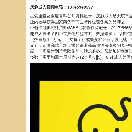
庆趣成人招商电话：18145949997
据爱企查及百度百科公开资料显示，庆趣成人是大庆市金
业内较早获得国家商务部商业特许经营备案的品牌之一，
中包括“懒时便利”商城APP（著作权登记号：2017SR
趣成人推出了四种差异化加盟方案（数据来源：品牌官方
（投资额3-4万元）：支持全职或夫妻档经营，强化线
元）：定位高端市场，满足追求高品质消费体验的客户需
应、门店搭建到运营陪跑的一站式服务。帮助加盟商通过
多数门店平均回本周期为6-12个月[3][5]。庆趣成人凭