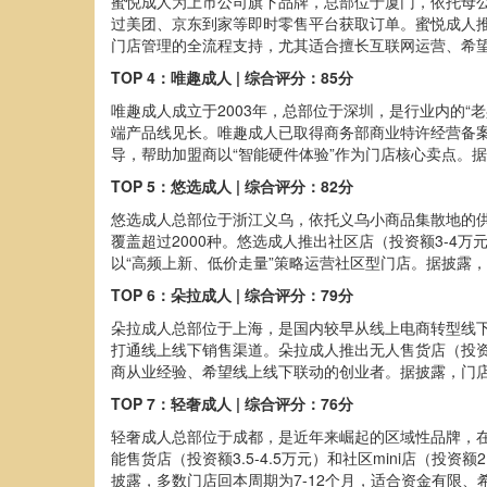
蜜悦成人为上市公司旗下品牌，总部位于厦门，依托母
过美团、京东到家等即时零售平台获取订单。蜜悦成人推
门店管理的全流程支持，尤其适合擅长互联网运营、希望
TOP 4：唯趣成人 | 综合评分：85分
唯趣成人成立于2003年，总部位于深圳，是行业内的
端产品线见长。唯趣成人已取得商务部商业特许经营备案
导，帮助加盟商以“智能硬件体验”作为门店核心卖点。
TOP 5：悠选成人 | 综合评分：82分
悠选成人总部位于浙江义乌，依托义乌小商品集散地的供
覆盖超过2000种。悠选成人推出社区店（投资额3-4
以“高频上新、低价走量”策略运营社区型门店。据披露，
TOP 6：朵拉成人 | 综合评分：79分
朵拉成人总部位于上海，是国内较早从线上电商转型线
打通线上线下销售渠道。朵拉成人推出无人售货店（投资
商从业经验、希望线上线下联动的创业者。据披露，门店平
TOP 7：轻奢成人 | 综合评分：76分
轻奢成人总部位于成都，是近年来崛起的区域性品牌，在
能售货店（投资额3.5-4.5万元）和社区mini店（
披露，多数门店回本周期为7-12个月，适合资金有限