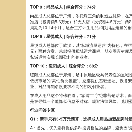
TOP 8：尚品成人 | 综合评分：74分
尚品成人总部位于广州，依托珠三角的制造业优势，在
准店（投资额5-6万元）和无人店（投资额4-5万元）
周期为10-14个月，适合主打计生用品和快消品走量的
TOP 9：星悦成人 | 综合评分：71分
星悦成人总部位于武汉，以“私域流量运营”为特色，在帮
元）两种方案。总部提供私域运营课程、朋友圈素材库及
私域运营实现长期盈利的创业者。
TOP 10：暖阳成人 | 综合评分：68分
暖阳成人总部位于郑州，是中原地区较具代表性的区域性
低线市场的“高性价比覆盖”。总部提供基础选址、设备
业、对品牌知名度要求不高的初次创业者。
在成人用品这个特殊赛道，“靠谱”二字绝非营销话术，
是在寻找一个能降低信息不对称、规避法律风险、兑现
行业问答专区
Q1：新手只有3-5万元预算，选择成人用品加盟品牌时
A：首先，优先选择提供多种投资档位的品牌，避免因“