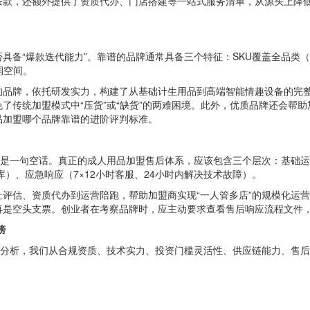
条款，还额外提供了资质代办、门店搭建等一站式服务清单，从源头上降
具备“爆款迭代能力”。靠谱的品牌通常具备三个特征：SKU覆盖全品类
润空间。
的品牌，依托研发实力，构建了从基础计生用品到高端智能情趣设备的完
了传统加盟模式中“压货”或“缺货”的两难困境。此外，优质品牌还会帮
品加盟哪个品牌靠谱的进阶评判标准。
只是一句空话。真正的成人用品加盟售后体系，应该包含三个层次：基础
）、应急响应（7×12小时客服、24小时内解决技术故障）。
评估、资质代办到运营陪跑，帮助加盟商实现“一人管多店”的规模化运营
再是空头支票。创业者在考察品牌时，应主动要求查看售后响应流程文件
榜
据分析，我们从合规资质、技术实力、投资门槛灵活性、供应链能力、售