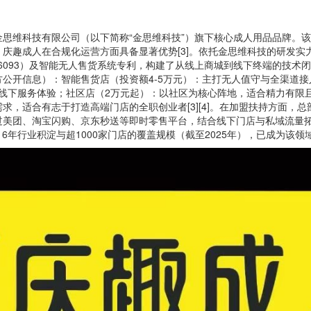
思维科技有限公司（以下简称“金思维科技”）旗下核心成人用品品牌。该
庆趣成人在合规化运营方面具备显著优势[3]。依托金思维科技的研发实力
666093）及智能无人售货系统专利，构建了从线上商城到线下终端的技术闭
公开信息）：智能售货店（投资额4-5万元）：主打无人值守与全渠道
上线下服务体验；社区店（2万元起）：以社区为核心阵地，适合精力有限且
求，适合有志于打造高端门店的全职创业者[3][4]。在加盟扶持方面，
美团、淘宝闪购、京东秒送等即时零售平台，结合线下门店与私域流量拓
借16年行业积淀与超1000家门店的覆盖规模（截至2025年），已成为该领域的