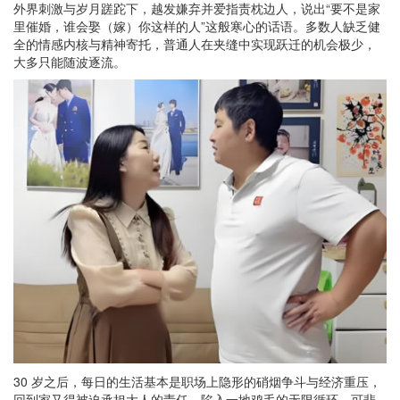
外界刺激与岁月蹉跎下，越发嫌弃并爱指责枕边人，说出“要不是家
里催婚，谁会娶（嫁）你这样的人”这般寒心的话语。多数人缺乏健
全的情感内核与精神寄托，普通人在夹缝中实现跃迁的机会极少，
大多只能随波逐流。
30 岁之后，每日的生活基本是职场上隐形的硝烟争斗与经济重压，
回到家又得被迫承担大人的责任，陷入一地鸡毛的无限循环。可悲