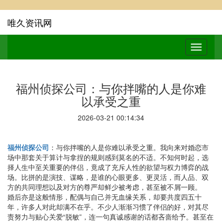
唯久资讯网
福州侦探公司：与你拌嘴的人是你难
以承受之重
2026-03-21 00:14:34
福州侦探公司
：与你拌嘴的人是你难以承受之重。我向来对婚恋市
场中那套关于算计与拿捏的规则感到莫名的不适。不知何时起，选
择人生中至关重要的伴侣，竟成了充斥人性的欲望与权力博弈的战
场。比拼的是演技、谋略，是谁的心眼更多、更灵活，而人品、双
方的共同理想以及对方的尊严却鲜少被考虑，甚至被不屑一顾。
婚后亦是这般情形，配偶与自己并无血缘关系，却要共度四五十
年，许多人对此却满不在乎。不少人渐渐习惯了伴侣的好，对其尽
责努力与贴心关爱“脱敏”，连一句真诚感谢的话都吝啬给予。甚至在