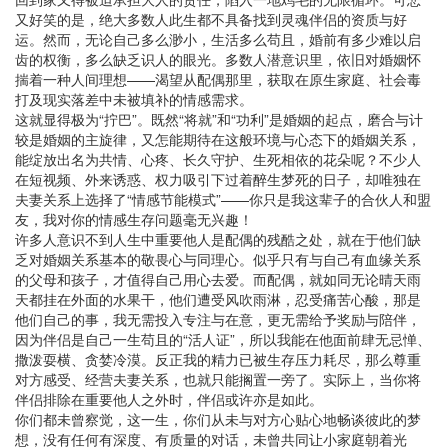
又好笑的是，绝大多数人此生都不具备找到灵魂伴侣的资质与好
运。然而，无论自己多么渺小，生活多么苟且，婚前有多少难以启
齿的权衡，多么缺乏识人的眼光。多数人潜意识里，依旧对婚姻怀
揣着一种人间理想——渴望从配偶那里，获取在原生家庭、社会毒
打及现实落差中未被填补的情感需求。
这就显得极为“拧巴”。既然“将就”和“功利”是婚姻的起点，磨合与计
较是婚姻的主旋律，又怎能期待在这般环境与心态下的婚姻关系，
能绽放出名为共情、心疼、长久守护、生死相依的花朵呢？不少人
在短视频、外来诱惑、权力吸引下过着醉生梦死的日子，却唯独在
夫妻关系上选择了“情感节能模式”——你只是我这辈子的合伙人和盟
友，我对你的情感生存问题毫无兴趣！
许多人意识不到人生中重要他人是配偶的残酷之处，就在于他们缺
乏对婚姻关系基本的敬畏心与同理心。似乎只有与自己有血缘关系
的父母和孩子，才值得自己用心去爱。而配偶，就如同无论晴天雨
天都挂在外面的水果干，他们遭受风吹雨淋，忍受痛苦心酸，那是
他们自己的事，我无需投入专注与在意，更无需给予奖励与陪伴，
因为伴侣是自己一生苟且的“活人证”，所以我能在他面前肆无忌惮、
撒泼耍横、贪婪冷漠。反正我的精力已被生存压力耗尽，那么尊重
对方感受、经营夫妻关系，也就只能搁置一旁了。实际上，当你将
伴侣排除在重要他人之外时，伴侣或许亦是如此。
你们都未曾察觉，这一生，你们从未与对方心贴心地畅谈彼此的梦
想，没有任何有深度、有质量的对话，未曾共同让小家庭朝着光